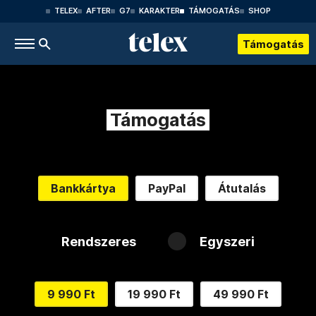
TELEX
AFTER
G7
KARAKTER
TÁMOGATÁS
SHOP
Támogatás
Támogatás
Bankkártya
PayPal
Átutalás
Rendszeres
Egyszeri
9 990 Ft
19 990 Ft
49 990 Ft