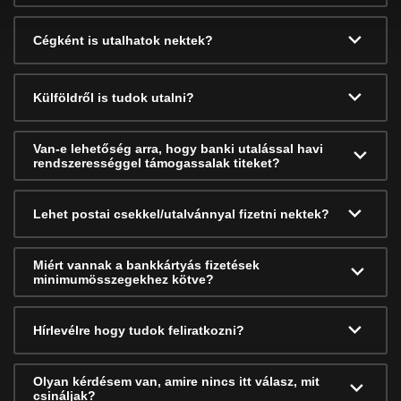
Cégként is utalhatok nektek?
Külföldről is tudok utalni?
Van-e lehetőség arra, hogy banki utalással havi
rendszerességgel támogassalak titeket?
Lehet postai csekkel/utalvánnyal fizetni nektek?
Miért vannak a bankkártyás fizetések
minimumösszegekhez kötve?
Hírlevélre hogy tudok feliratkozni?
Olyan kérdésem van, amire nincs itt válasz, mit
csináljak?