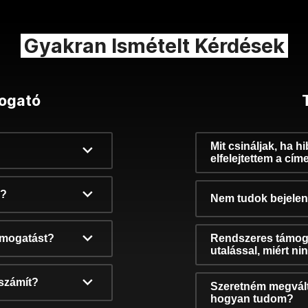
Gyakran Ismételt Kérdések
ogató
Mit csináljak, ha h
elfelejtettem a cím
k?
Nem tudok bejelent
támogatást?
Rendszeres támog
utalással, miért n
számít?
Szeretném megvált
hogyan tudom?