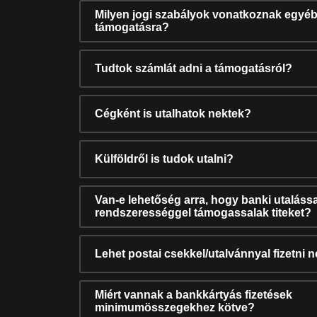
Milyen jogi szabályok vonatkoznak egyéb
támogatásra?
Tudtok számlát adni a támogatásról?
Cégként is utalhatok nektek?
Külföldről is tudok utalni?
Van-e lehetőség arra, hogy banki utalássa
rendszerességgel támogassalak titeket?
Lehet postai csekkel/utalvánnyal fizetni 
Miért vannak a bankkártyás fizetések
minimumösszegekhez kötve?