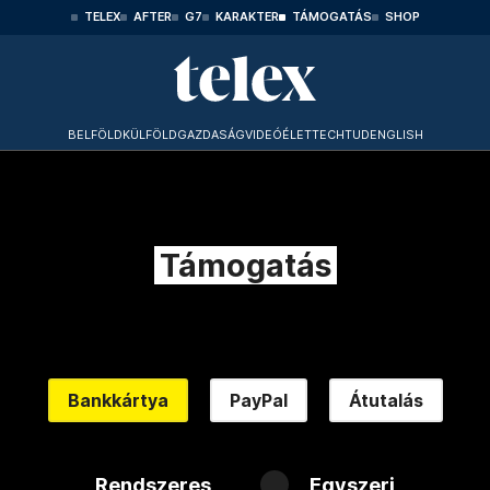
TELEX
AFTER
G7
KARAKTER
TÁMOGATÁS
SHOP
BELFÖLD
KÜLFÖLD
GAZDASÁG
VIDEÓ
ÉLET
TECHTUD
ENGLISH
Támogatás
Bankkártya
PayPal
Átutalás
Rendszeres
Egyszeri