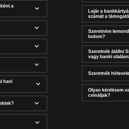
ként a
Lejár a bankkárty
számát a támogató
Szeretném lemonda
tudom?
Szeretnék átállni 
vagy banki utalás
Szeretnék hírlevele
l havi
Olyan kérdésem van
csináljak?
nektek?