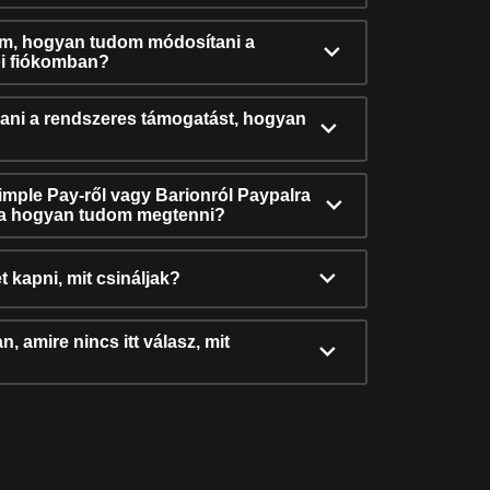
ám, hogyan tudom módosítani a
i fiókomban?
ni a rendszeres támogatást, hogyan
Simple Pay-ről vagy Barionról Paypalra
ra hogyan tudom megtenni?
t kapni, mit csináljak?
, amire nincs itt válasz, mit