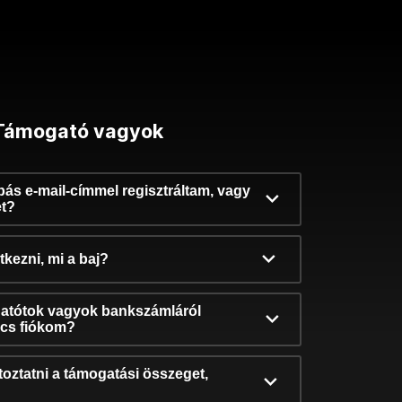
Támogató vagyok
ibás e-mail-címmel regisztráltam, vagy
et?
kezni, mi a baj?
atótok vagyok bankszámláról
incs fiókom?
oztatni a támogatási összeget,