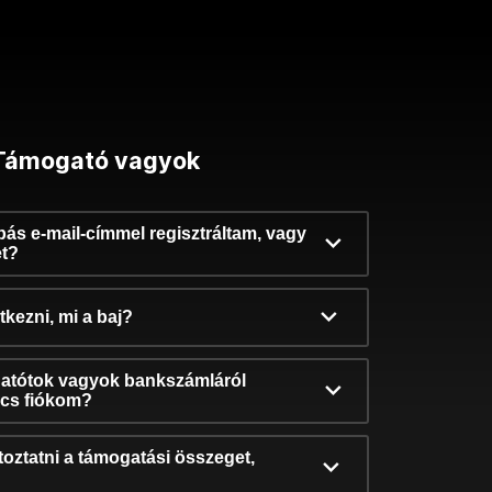
Támogató vagyok
ibás e-mail-címmel regisztráltam, vagy
et?
kezni, mi a baj?
atótok vagyok bankszámláról
incs fiókom?
oztatni a támogatási összeget,