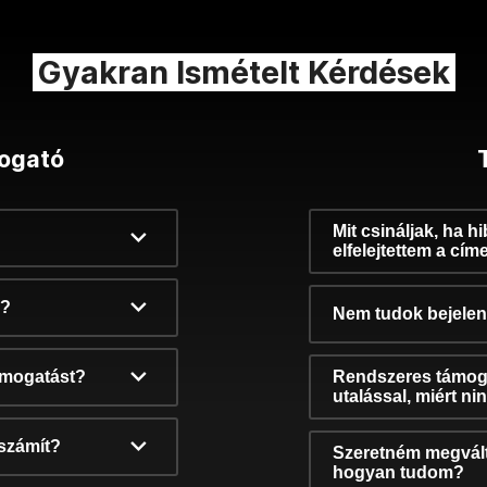
Gyakran Ismételt Kérdések
ogató
Mit csináljak, ha h
elfelejtettem a cím
k?
Nem tudok bejelent
támogatást?
Rendszeres támog
utalással, miért n
számít?
Szeretném megvált
hogyan tudom?