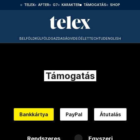
TELEX
AFTER
G7
KARAKTER
TÁMOGATÁS
SHOP
BELFÖLD
KÜLFÖLD
GAZDASÁG
VIDEÓ
ÉLET
TECHTUD
ENGLISH
Támogatás
Bankkártya
PayPal
Átutalás
Rendszeres
Egyszeri