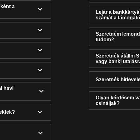
ként a
Lejár a bankkárty
számát a támogató
Szeretném lemonda
tudom?
Szeretnék átállni 
vagy banki utalás
Szeretnék hírlevele
l havi
Olyan kérdésem van
csináljak?
nektek?