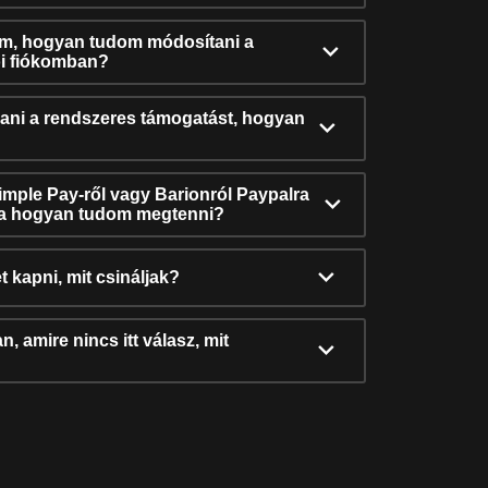
ám, hogyan tudom módosítani a
i fiókomban?
ni a rendszeres támogatást, hogyan
Simple Pay-ről vagy Barionról Paypalra
ra hogyan tudom megtenni?
t kapni, mit csináljak?
, amire nincs itt válasz, mit