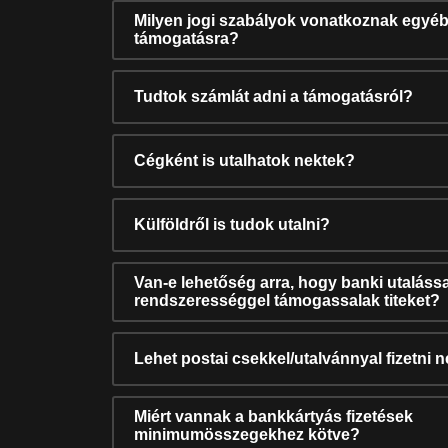
Milyen jogi szabályok vonatkoznak egyéb
támogatásra?
Tudtok számlát adni a támogatásról?
Cégként is utalhatok nektek?
Külföldről is tudok utalni?
Van-e lehetőség arra, hogy banki utalássa
rendszerességgel támogassalak titeket?
Lehet postai csekkel/utalvánnyal fizetni 
Miért vannak a bankkártyás fizetések
minimumösszegekhez kötve?