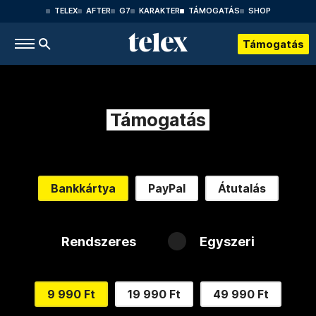
TELEX
AFTER
G7
KARAKTER
TÁMOGATÁS
SHOP
Támogatás
Támogatás
Bankkártya
PayPal
Átutalás
Rendszeres
Egyszeri
9 990 Ft
19 990 Ft
49 990 Ft