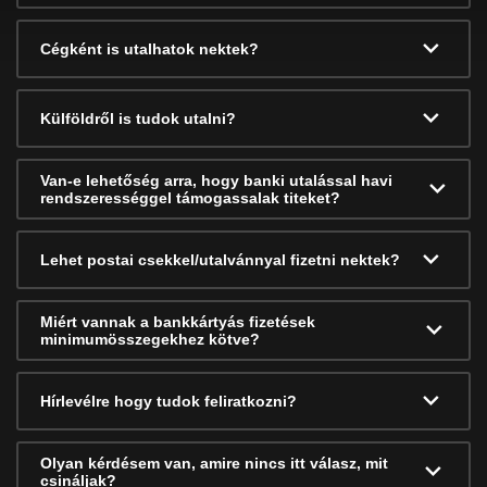
Cégként is utalhatok nektek?
Külföldről is tudok utalni?
Van-e lehetőség arra, hogy banki utalással havi
rendszerességgel támogassalak titeket?
Lehet postai csekkel/utalvánnyal fizetni nektek?
Miért vannak a bankkártyás fizetések
minimumösszegekhez kötve?
Hírlevélre hogy tudok feliratkozni?
Olyan kérdésem van, amire nincs itt válasz, mit
csináljak?