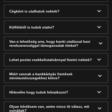
Cégként is utalhatok nektek?
Külföldről is tudok utalni?
Van-e lehetőség arra, hogy banki utalással havi
rendszerességgel támogassalak titeket?
Lehet postai csekkel/utalvánnyal fizetni nektek?
Miért vannak a bankkártyás fizetések
minimumösszegekhez kötve?
Hírlevélre hogy tudok feliratkozni?
Olyan kérdésem van, amire nincs itt válasz, mit
csináljak?