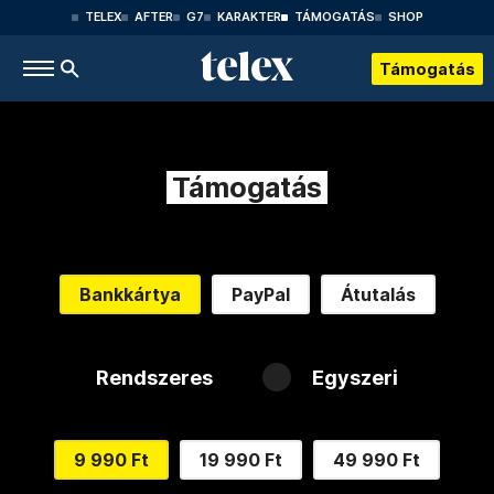
TELEX
AFTER
G7
KARAKTER
TÁMOGATÁS
SHOP
Támogatás
Támogatás
Bankkártya
PayPal
Átutalás
Rendszeres
Egyszeri
9 990 Ft
19 990 Ft
49 990 Ft