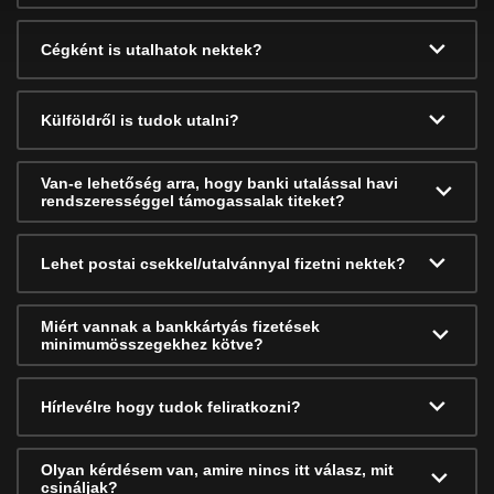
Cégként is utalhatok nektek?
Külföldről is tudok utalni?
Van-e lehetőség arra, hogy banki utalással havi
rendszerességgel támogassalak titeket?
Lehet postai csekkel/utalvánnyal fizetni nektek?
Miért vannak a bankkártyás fizetések
minimumösszegekhez kötve?
Hírlevélre hogy tudok feliratkozni?
Olyan kérdésem van, amire nincs itt válasz, mit
csináljak?