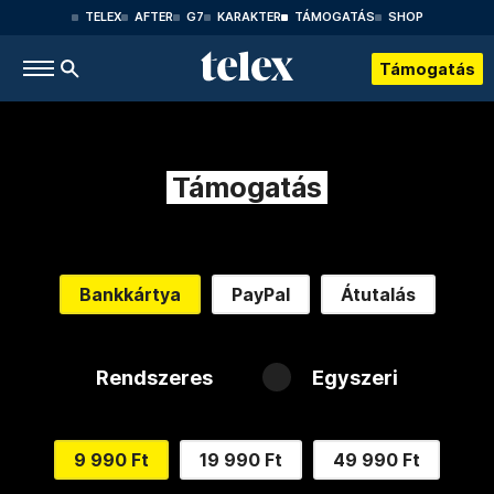
TELEX
AFTER
G7
KARAKTER
TÁMOGATÁS
SHOP
Támogatás
Támogatás
Bankkártya
PayPal
Átutalás
Rendszeres
Egyszeri
9 990 Ft
19 990 Ft
49 990 Ft