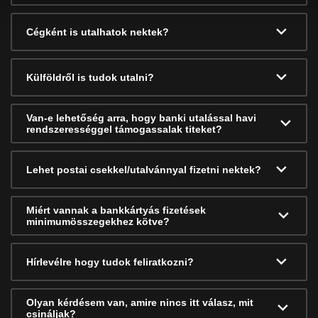
Cégként is utalhatok nektek?
Külföldről is tudok utalni?
Van-e lehetőség arra, hogy banki utalással havi
rendszerességgel támogassalak titeket?
Lehet postai csekkel/utalvánnyal fizetni nektek?
Miért vannak a bankkártyás fizetések
minimumösszegekhez kötve?
Hírlevélre hogy tudok feliratkozni?
Olyan kérdésem van, amire nincs itt válasz, mit
csináljak?