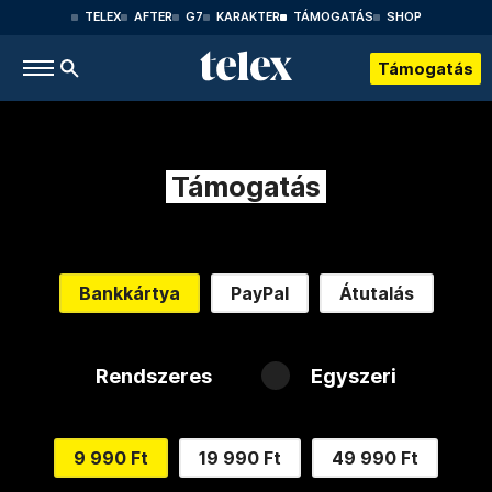
TELEX
AFTER
G7
KARAKTER
TÁMOGATÁS
SHOP
Támogatás
Támogatás
Bankkártya
PayPal
Átutalás
Rendszeres
Egyszeri
9 990 Ft
19 990 Ft
49 990 Ft