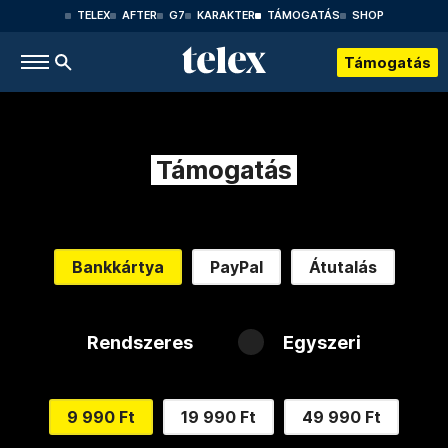
TELEX
AFTER
G7
KARAKTER
TÁMOGATÁS
SHOP
Támogatás
Támogatás
Bankkártya
PayPal
Átutalás
Rendszeres
Egyszeri
9 990 Ft
19 990 Ft
49 990 Ft