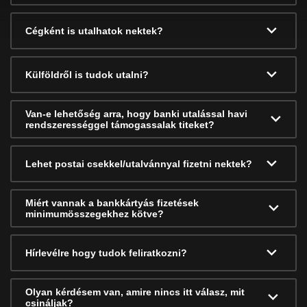
Cégként is utalhatok nektek?
Külföldről is tudok utalni?
Van-e lehetőség arra, hogy banki utalással havi
rendszerességgel támogassalak titeket?
Lehet postai csekkel/utalvánnyal fizetni nektek?
Miért vannak a bankkártyás fizetések
minimumösszegekhez kötve?
Hírlevélre hogy tudok feliratkozni?
Olyan kérdésem van, amire nincs itt válasz, mit
csináljak?