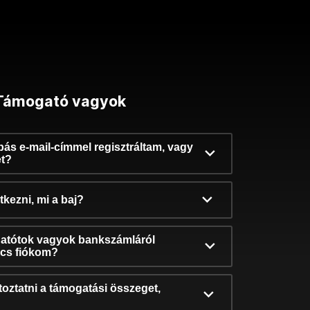
Támogató vagyok
ibás e-mail-címmel regisztráltam, vagy
et?
kezni, mi a baj?
atótok vagyok bankszámláról
incs fiókom?
oztatni a támogatási összeget,