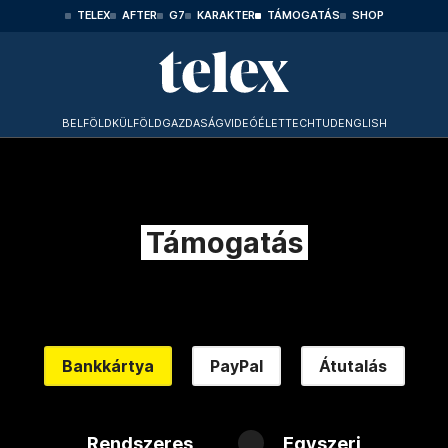
TELEX
AFTER
G7
KARAKTER
TÁMOGATÁS
SHOP
BELFÖLD
KÜLFÖLD
GAZDASÁG
VIDEÓ
ÉLET
TECHTUD
ENGLISH
Támogatás
Bankkártya
PayPal
Átutalás
Rendszeres
Egyszeri