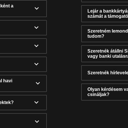
ként a
Lejár a bankkárty
számát a támogató
Szeretném lemonda
tudom?
Szeretnék átállni 
vagy banki utalás
Szeretnék hírlevele
l havi
Olyan kérdésem van
csináljak?
nektek?