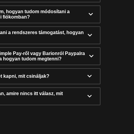
ám, hogyan tudom módosítani a
i fiókomban?
ni a rendszeres támogatást, hogyan
Simple Pay-ről vagy Barionról Paypalra
ra hogyan tudom megtenni?
t kapni, mit csináljak?
, amire nincs itt válasz, mit