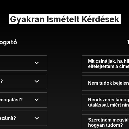
Gyakran Ismételt Kérdések
ogató
Mit csináljak, ha h
elfelejtettem a cím
k?
Nem tudok bejelent
támogatást?
Rendszeres támog
utalással, miért n
számít?
Szeretném megvált
hogyan tudom?