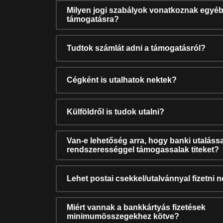
Milyen jogi szabályok vonatkoznak egyéb
támogatásra?
Tudtok számlát adni a támogatásról?
Cégként is utalhatok nektek?
Külföldről is tudok utalni?
Van-e lehetőség arra, hogy banki utalássa
rendszerességgel támogassalak titeket?
Lehet postai csekkel/utalvánnyal fizetni 
Miért vannak a bankkártyás fizetések
minimumösszegekhez kötve?