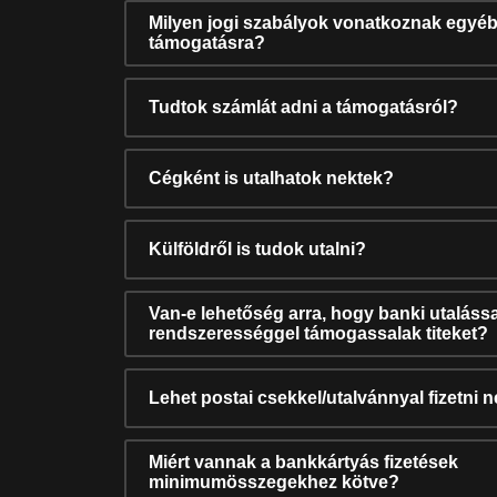
Milyen jogi szabályok vonatkoznak egyéb
támogatásra?
Tudtok számlát adni a támogatásról?
Cégként is utalhatok nektek?
Külföldről is tudok utalni?
Van-e lehetőség arra, hogy banki utalássa
rendszerességgel támogassalak titeket?
Lehet postai csekkel/utalvánnyal fizetni 
Miért vannak a bankkártyás fizetések
minimumösszegekhez kötve?