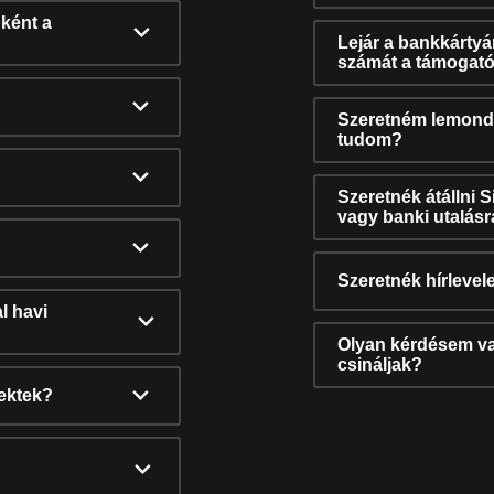
ként a
Lejár a bankkárty
számát a támogató
Szeretném lemonda
tudom?
Szeretnék átállni 
vagy banki utalás
Szeretnék hírlevele
l havi
Olyan kérdésem van
csináljak?
nektek?