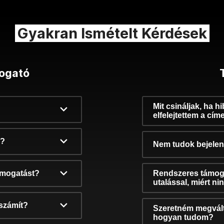
Gyakran Ismételt Kérdések
ogató
Mit csináljak, ha h
elfelejtettem a cím
k?
Nem tudok bejelent
támogatást?
Rendszeres támog
utalással, miért n
számít?
Szeretném megvált
hogyan tudom?