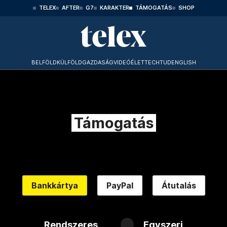
TELEX
AFTER
G7
KARAKTER
TÁMOGATÁS
SHOP
BELFÖLD
KÜLFÖLD
GAZDASÁG
VIDEÓ
ÉLET
TECHTUD
ENGLISH
Támogatás
Bankkártya
PayPal
Átutalás
Rendszeres
Egyszeri