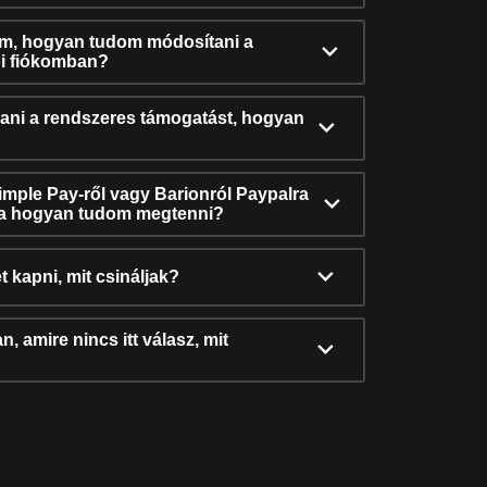
ám, hogyan tudom módosítani a
i fiókomban?
ni a rendszeres támogatást, hogyan
Simple Pay-ről vagy Barionról Paypalra
ra hogyan tudom megtenni?
t kapni, mit csináljak?
, amire nincs itt válasz, mit