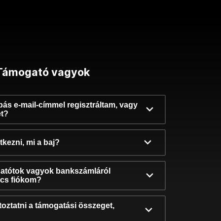
Támogató vagyok
ibás e-mail-címmel regisztráltam, vagy
et?
kezni, mi a baj?
atótok vagyok bankszámláról
incs fiókom?
oztatni a támogatási összeget,