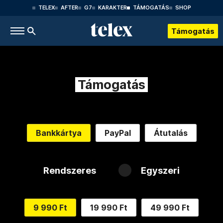
TELEX
AFTER
G7
KARAKTER
TÁMOGATÁS
SHOP
Támogatás
Támogatás
Bankkártya
PayPal
Átutalás
Rendszeres
Egyszeri
9 990 Ft
19 990 Ft
49 990 Ft