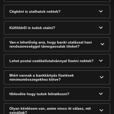
Cégként is utalhatok nektek?
Külföldről is tudok utalni?
Van-e lehetőség arra, hogy banki utalással havi
rendszerességgel támogassalak titeket?
Lehet postai csekkel/utalvánnyal fizetni nektek?
Miért vannak a bankkártyás fizetések
minimumösszegekhez kötve?
Hírlevélre hogy tudok feliratkozni?
Olyan kérdésem van, amire nincs itt válasz, mit
csináljak?