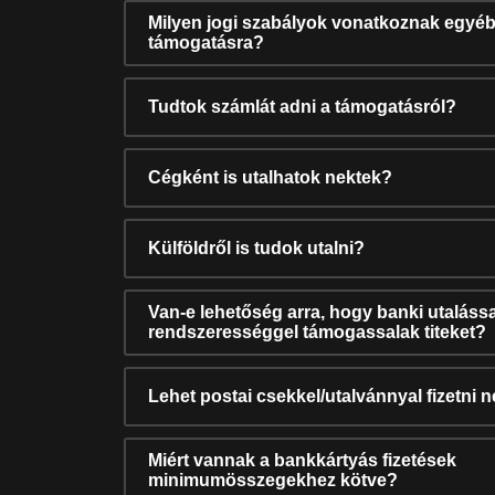
Milyen jogi szabályok vonatkoznak egyéb
támogatásra?
Tudtok számlát adni a támogatásról?
Cégként is utalhatok nektek?
Külföldről is tudok utalni?
Van-e lehetőség arra, hogy banki utalássa
rendszerességgel támogassalak titeket?
Lehet postai csekkel/utalvánnyal fizetni 
Miért vannak a bankkártyás fizetések
minimumösszegekhez kötve?