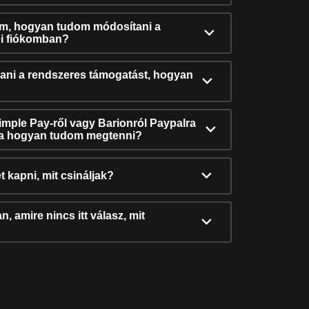
ám, hogyan tudom módosítani a
i fiókomban?
ni a rendszeres támogatást, hogyan
Simple Pay-ről vagy Barionról Paypalra
ra hogyan tudom megtenni?
t kapni, mit csináljak?
, amire nincs itt válasz, mit