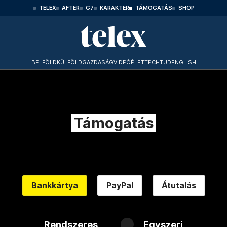
TELEX
AFTER
G7
KARAKTER
TÁMOGATÁS
SHOP
BELFÖLD
KÜLFÖLD
GAZDASÁG
VIDEÓ
ÉLET
TECHTUD
ENGLISH
Támogatás
Bankkártya
PayPal
Átutalás
Rendszeres
Egyszeri