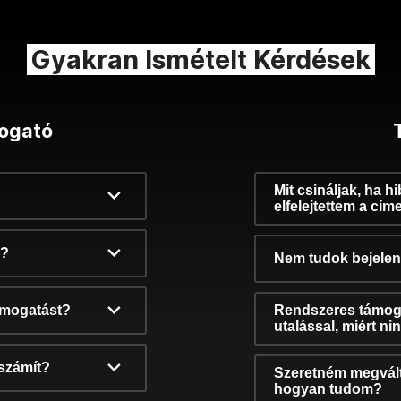
Gyakran Ismételt Kérdések
ogató
Mit csináljak, ha h
elfelejtettem a cím
k?
Nem tudok bejelent
támogatást?
Rendszeres támog
utalással, miért n
számít?
Szeretném megvált
hogyan tudom?