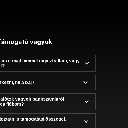
Támogató vagyok
ibás e-mail-címmel regisztráltam, vagy
et?
kezni, mi a baj?
atótok vagyok bankszámláról
incs fiókom?
oztatni a támogatási összeget,