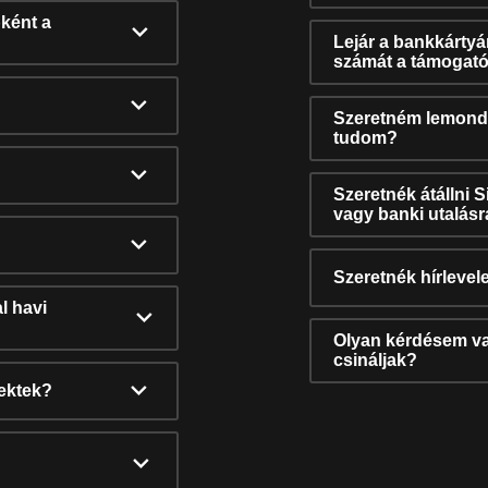
ként a
Lejár a bankkárty
számát a támogató
Szeretném lemonda
tudom?
Szeretnék átállni 
vagy banki utalás
Szeretnék hírlevele
l havi
Olyan kérdésem van
csináljak?
nektek?