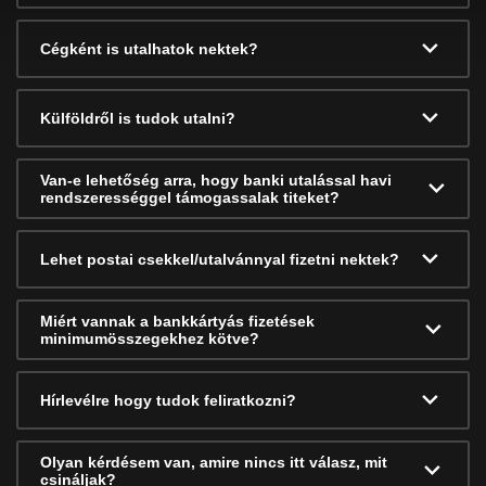
Cégként is utalhatok nektek?
Külföldről is tudok utalni?
Van-e lehetőség arra, hogy banki utalással havi
rendszerességgel támogassalak titeket?
Lehet postai csekkel/utalvánnyal fizetni nektek?
Miért vannak a bankkártyás fizetések
minimumösszegekhez kötve?
Hírlevélre hogy tudok feliratkozni?
Olyan kérdésem van, amire nincs itt válasz, mit
csináljak?