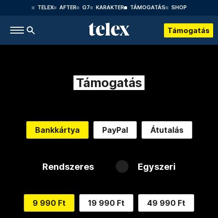
TELEX
AFTER
G7
KARAKTER
TÁMOGATÁS
SHOP
Támogatás
Támogatás
Bankkártya
PayPal
Átutalás
Rendszeres
Egyszeri
9 990 Ft
19 990 Ft
49 990 Ft