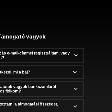
Támogató vagyok
ibás e-mail-címmel regisztráltam, vagy
et?
kezni, mi a baj?
atótok vagyok bankszámláról
incs fiókom?
oztatni a támogatási összeget,