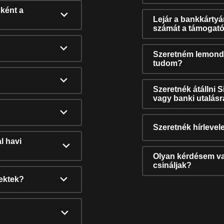
ként a
Lejár a bankkárty
számát a támogató
Szeretném lemonda
tudom?
Szeretnék átállni 
vagy banki utalás
Szeretnék hírlevele
l havi
Olyan kérdésem van
csináljak?
nektek?