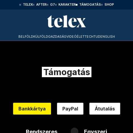
TELEX
AFTER
G7
KARAKTER
TÁMOGATÁS
SHOP
BELFÖLD
KÜLFÖLD
GAZDASÁG
VIDEÓ
ÉLET
TECHTUD
ENGLISH
Támogatás
Bankkártya
PayPal
Átutalás
Rendszeres
Egyszeri