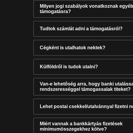
Milyen jogi szabályok vonatkoznak egyéb
támogatásra?
Tudtok számlát adni a támogatásról?
Cégként is utalhatok nektek?
Külföldről is tudok utalni?
Van-e lehetőség arra, hogy banki utalássa
rendszerességgel támogassalak titeket?
Lehet postai csekkel/utalvánnyal fizetni 
Miért vannak a bankkártyás fizetések
minimumösszegekhez kötve?