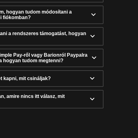
ám, hogyan tudom módosítani a
i fiókomban?
ni a rendszeres támogatást, hogyan
Simple Pay-ről vagy Barionról Paypalra
ra hogyan tudom megtenni?
t kapni, mit csináljak?
, amire nincs itt válasz, mit