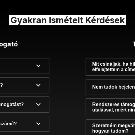
Gyakran Ismételt Kérdések
ogató
Mit csináljak, ha h
elfelejtettem a cím
k?
Nem tudok bejelent
támogatást?
Rendszeres támog
utalással, miért n
számít?
Szeretném megvált
hogyan tudom?