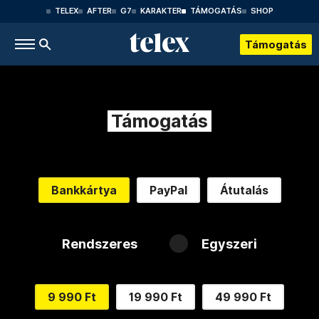
TELEX
AFTER
G7
KARAKTER
TÁMOGATÁS
SHOP
Támogatás
Támogatás
Bankkártya
PayPal
Átutalás
Rendszeres
Egyszeri
9 990 Ft
19 990 Ft
49 990 Ft