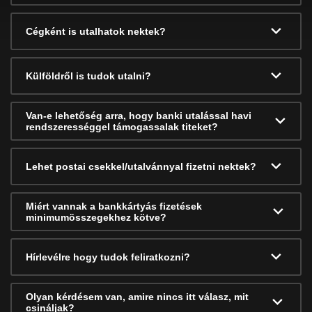
Cégként is utalhatok nektek?
Külföldről is tudok utalni?
Van-e lehetőség arra, hogy banki utalással havi
rendszerességgel támogassalak titeket?
Lehet postai csekkel/utalvánnyal fizetni nektek?
Miért vannak a bankkártyás fizetések
minimumösszegekhez kötve?
Hírlevélre hogy tudok feliratkozni?
Olyan kérdésem van, amire nincs itt válasz, mit
csináljak?