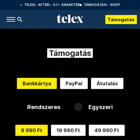
TELEX
AFTER
G7
KARAKTER
TÁMOGATÁS
SHOP
Támogatás
Támogatás
Bankkártya
PayPal
Átutalás
Rendszeres
Egyszeri
9 990 Ft
19 990 Ft
49 990 Ft