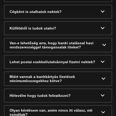
Cégként is utalhatok nektek?
Külföldről is tudok utalni?
Van-e lehetőség arra, hogy banki utalással havi
rendszerességgel támogassalak titeket?
Lehet postai csekkel/utalvánnyal fizetni nektek?
Miért vannak a bankkártyás fizetések
minimumösszegekhez kötve?
Hírlevélre hogy tudok feliratkozni?
Olyan kérdésem van, amire nincs itt válasz, mit
csináljak?