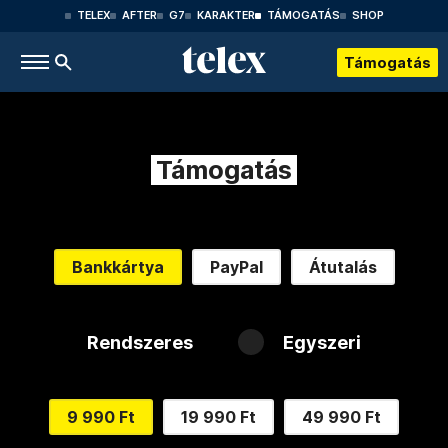
TELEX
AFTER
G7
KARAKTER
TÁMOGATÁS
SHOP
Támogatás
Támogatás
Bankkártya
PayPal
Átutalás
Rendszeres
Egyszeri
9 990 Ft
19 990 Ft
49 990 Ft