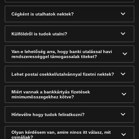
Cégként is utalhatok nektek?
Külföldről is tudok utalni?
Van-e lehetőség arra, hogy banki utalással havi
rendszerességgel támogassalak titeket?
Lehet postai csekkel/utalvánnyal fizetni nektek?
Miért vannak a bankkártyás fizetések
minimumösszegekhez kötve?
Hírlevélre hogy tudok feliratkozni?
Olyan kérdésem van, amire nincs itt válasz, mit
csináljak?