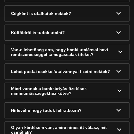
Cégként is utalhatok nektek?
Külföldről is tudok utalni?
Van-e lehetőség arra, hogy banki utalással havi
rendszerességgel támogassalak titeket?
Lehet postai csekkel/utalvánnyal fizetni nektek?
Miért vannak a bankkártyás fizetések
minimumösszegekhez kötve?
Hírlevélre hogy tudok feliratkozni?
Olyan kérdésem van, amire nincs itt válasz, mit
csináljak?