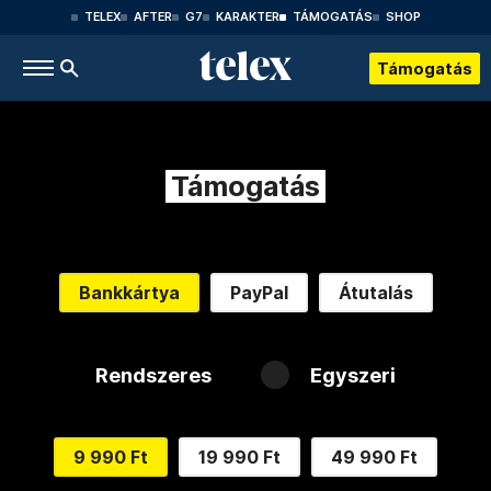
TELEX
AFTER
G7
KARAKTER
TÁMOGATÁS
SHOP
Támogatás
Támogatás
Bankkártya
PayPal
Átutalás
Rendszeres
Egyszeri
9 990 Ft
19 990 Ft
49 990 Ft