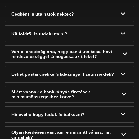
Cégként is utalhatok nektek?
Külföldről is tudok utalni?
Van-e lehetőség arra, hogy banki utalással havi
rendszerességgel támogassalak titeket?
Lehet postai csekkel/utalvánnyal fizetni nektek?
Miért vannak a bankkártyás fizetések
minimumösszegekhez kötve?
Hírlevélre hogy tudok feliratkozni?
Olyan kérdésem van, amire nincs itt válasz, mit
csináljak?