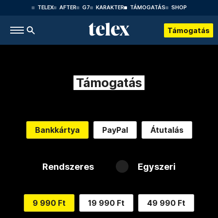
TELEX
AFTER
G7
KARAKTER
TÁMOGATÁS
SHOP
Támogatás
Támogatás
Bankkártya
PayPal
Átutalás
Rendszeres
Egyszeri
9 990 Ft
19 990 Ft
49 990 Ft