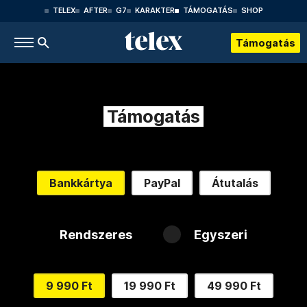
TELEX
AFTER
G7
KARAKTER
TÁMOGATÁS
SHOP
Támogatás
Támogatás
Bankkártya
PayPal
Átutalás
Rendszeres
Egyszeri
9 990 Ft
19 990 Ft
49 990 Ft