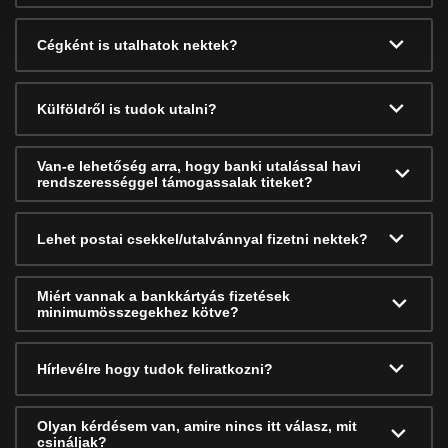
Cégként is utalhatok nektek?
Külföldről is tudok utalni?
Van-e lehetőség arra, hogy banki utalással havi
rendszerességgel támogassalak titeket?
Lehet postai csekkel/utalvánnyal fizetni nektek?
Miért vannak a bankkártyás fizetések
minimumösszegekhez kötve?
Hírlevélre hogy tudok feliratkozni?
Olyan kérdésem van, amire nincs itt válasz, mit
csináljak?