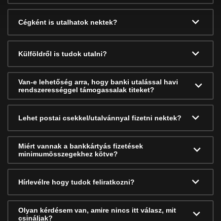
Cégként is utalhatok nektek?
Külföldről is tudok utalni?
Van-e lehetőség arra, hogy banki utalással havi
rendszerességgel támogassalak titeket?
Lehet postai csekkel/utalvánnyal fizetni nektek?
Miért vannak a bankkártyás fizetések
minimumösszegekhez kötve?
Hírlevélre hogy tudok feliratkozni?
Olyan kérdésem van, amire nincs itt válasz, mit
csináljak?