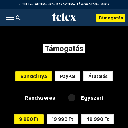
TELEX
AFTER
G7
KARAKTER
TÁMOGATÁS
SHOP
Támogatás
Támogatás
Bankkártya
PayPal
Átutalás
Rendszeres
Egyszeri
9 990 Ft
19 990 Ft
49 990 Ft