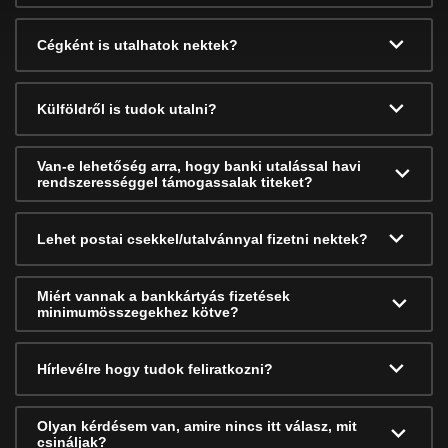
Cégként is utalhatok nektek?
Külföldről is tudok utalni?
Van-e lehetőség arra, hogy banki utalással havi
rendszerességgel támogassalak titeket?
Lehet postai csekkel/utalvánnyal fizetni nektek?
Miért vannak a bankkártyás fizetések
minimumösszegekhez kötve?
Hírlevélre hogy tudok feliratkozni?
Olyan kérdésem van, amire nincs itt válasz, mit
csináljak?