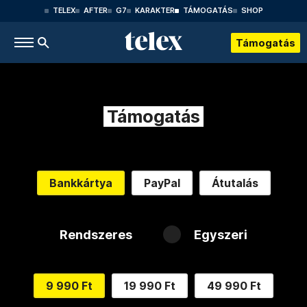
TELEX
AFTER
G7
KARAKTER
TÁMOGATÁS
SHOP
Támogatás
Támogatás
Bankkártya
PayPal
Átutalás
Rendszeres
Egyszeri
9 990 Ft
19 990 Ft
49 990 Ft