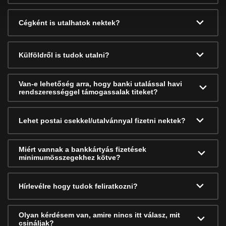
Cégként is utalhatok nektek?
Külföldről is tudok utalni?
Van-e lehetőség arra, hogy banki utalással havi
rendszerességgel támogassalak titeket?
Lehet postai csekkel/utalvánnyal fizetni nektek?
Miért vannak a bankkártyás fizetések
minimumösszegekhez kötve?
Hírlevélre hogy tudok feliratkozni?
Olyan kérdésem van, amire nincs itt válasz, mit
csináljak?