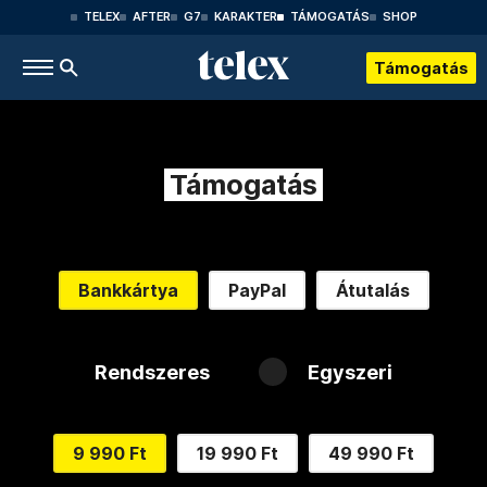
TELEX
AFTER
G7
KARAKTER
TÁMOGATÁS
SHOP
Támogatás
Támogatás
Bankkártya
PayPal
Átutalás
Rendszeres
Egyszeri
9 990 Ft
19 990 Ft
49 990 Ft