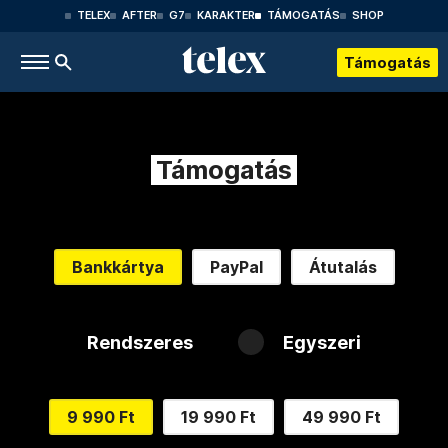
TELEX
AFTER
G7
KARAKTER
TÁMOGATÁS
SHOP
Támogatás
Támogatás
Bankkártya
PayPal
Átutalás
Rendszeres
Egyszeri
9 990 Ft
19 990 Ft
49 990 Ft