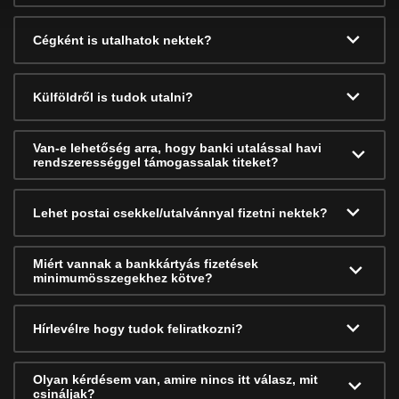
Cégként is utalhatok nektek?
Külföldről is tudok utalni?
Van-e lehetőség arra, hogy banki utalással havi
rendszerességgel támogassalak titeket?
Lehet postai csekkel/utalvánnyal fizetni nektek?
Miért vannak a bankkártyás fizetések
minimumösszegekhez kötve?
Hírlevélre hogy tudok feliratkozni?
Olyan kérdésem van, amire nincs itt válasz, mit
csináljak?