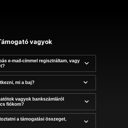
Támogató vagyok
ibás e-mail-címmel regisztráltam, vagy
et?
kezni, mi a baj?
atótok vagyok bankszámláról
incs fiókom?
oztatni a támogatási összeget,