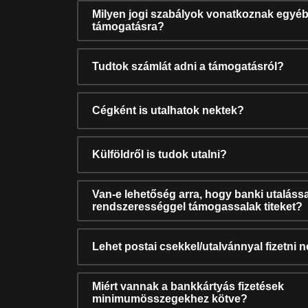
Milyen jogi szabályok vonatkoznak egyéb
támogatásra?
Tudtok számlát adni a támogatásról?
Cégként is utalhatok nektek?
Külföldről is tudok utalni?
Van-e lehetőség arra, hogy banki utalássa
rendszerességgel támogassalak titeket?
Lehet postai csekkel/utalvánnyal fizetni 
Miért vannak a bankkártyás fizetések
minimumösszegekhez kötve?