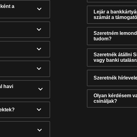
ként a
Lejár a bankkárty
számát a támogató
Szeretném lemonda
tudom?
Szeretnék átállni 
vagy banki utalás
Szeretnék hírlevele
l havi
Olyan kérdésem van
csináljak?
nektek?