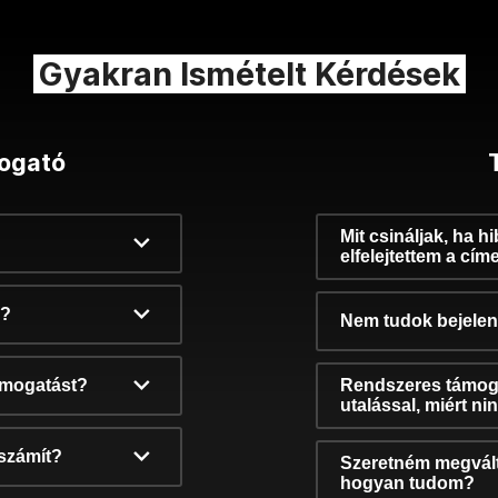
Gyakran Ismételt Kérdések
ogató
Mit csináljak, ha h
elfelejtettem a cím
k?
Nem tudok bejelent
támogatást?
Rendszeres támog
utalással, miért n
számít?
Szeretném megvált
hogyan tudom?