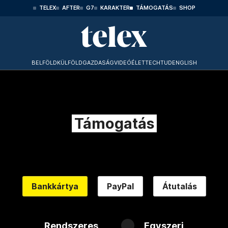
TELEX
AFTER
G7
KARAKTER
TÁMOGATÁS
SHOP
BELFÖLD
KÜLFÖLD
GAZDASÁG
VIDEÓ
ÉLET
TECHTUD
ENGLISH
Támogatás
Bankkártya
PayPal
Átutalás
Rendszeres
Egyszeri