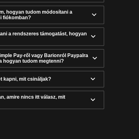
ám, hogyan tudom módosítani a
i fiókomban?
ni a rendszeres támogatást, hogyan
Simple Pay-ről vagy Barionról Paypalra
ra hogyan tudom megtenni?
t kapni, mit csináljak?
, amire nincs itt válasz, mit