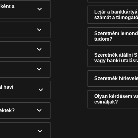
ként a
Lejár a bankkárty
számát a támogató
Szeretném lemonda
tudom?
Szeretnék átállni 
vagy banki utalás
Szeretnék hírlevele
l havi
Olyan kérdésem van
csináljak?
nektek?