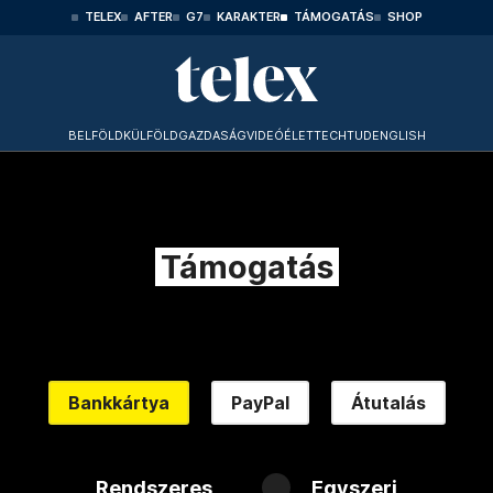
TELEX
AFTER
G7
KARAKTER
TÁMOGATÁS
SHOP
BELFÖLD
KÜLFÖLD
GAZDASÁG
VIDEÓ
ÉLET
TECHTUD
ENGLISH
Támogatás
Bankkártya
PayPal
Átutalás
Rendszeres
Egyszeri