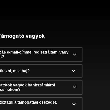
Támogató vagyok
ibás e-mail-címmel regisztráltam, vagy
et?
kezni, mi a baj?
atótok vagyok bankszámláról
incs fiókom?
oztatni a támogatási összeget,