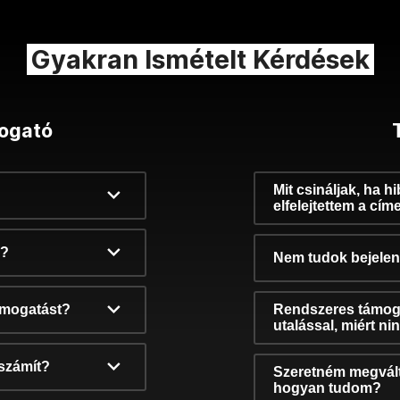
Gyakran Ismételt Kérdések
ogató
Mit csináljak, ha h
elfelejtettem a cím
k?
Nem tudok bejelent
támogatást?
Rendszeres támog
utalással, miért n
számít?
Szeretném megvált
hogyan tudom?