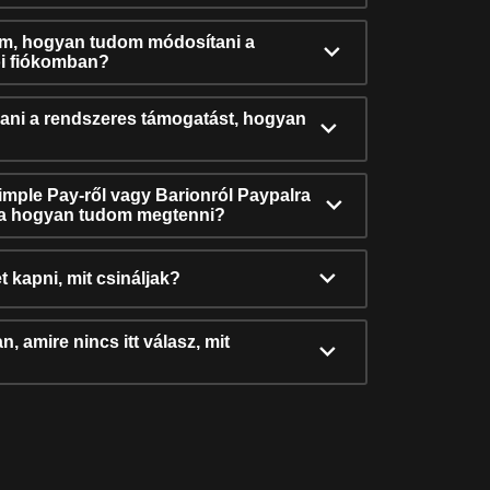
ám, hogyan tudom módosítani a
i fiókomban?
ni a rendszeres támogatást, hogyan
Simple Pay-ről vagy Barionról Paypalra
ra hogyan tudom megtenni?
t kapni, mit csináljak?
, amire nincs itt válasz, mit