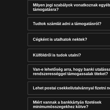
Milyen jogi szabályok vonatkoznak egyéb
támogatásra?
Tudtok számlát adni a támogatásról?
Cégként is utalhatok nektek?
Külföldről is tudok utalni?
Van-e lehetőség arra, hogy banki utalássa
rendszerességgel támogassalak titeket?
Lehet postai csekkel/utalvánnyal fizetni 
Miért vannak a bankkártyás fizetések
minimumösszegekhez kötve?