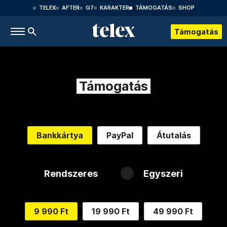
TELEX
AFTER
G7
KARAKTER
TÁMOGATÁS
SHOP
Támogatás
Támogatás
Bankkártya
PayPal
Átutalás
Rendszeres
Egyszeri
9 990 Ft
19 990 Ft
49 990 Ft