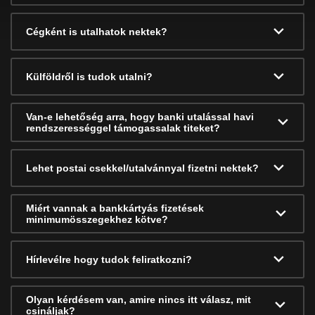
Cégként is utalhatok nektek?
Külföldről is tudok utalni?
Van-e lehetőség arra, hogy banki utalással havi
rendszerességgel támogassalak titeket?
Lehet postai csekkel/utalvánnyal fizetni nektek?
Miért vannak a bankkártyás fizetések
minimumösszegekhez kötve?
Hírlevélre hogy tudok feliratkozni?
Olyan kérdésem van, amire nincs itt válasz, mit
csináljak?