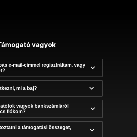
Támogató vagyok
ibás e-mail-címmel regisztráltam, vagy
et?
kezni, mi a baj?
atótok vagyok bankszámláról
incs fiókom?
oztatni a támogatási összeget,