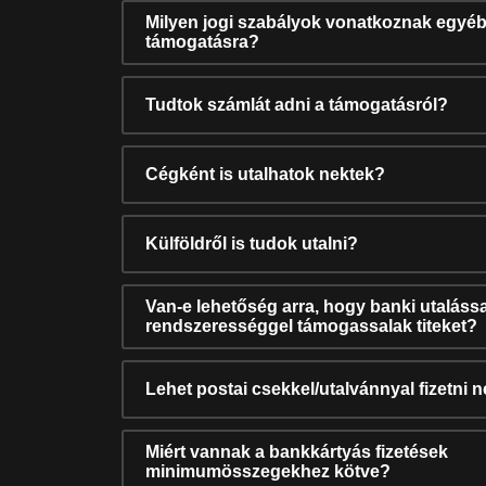
Milyen jogi szabályok vonatkoznak egyéb
támogatásra?
Tudtok számlát adni a támogatásról?
Cégként is utalhatok nektek?
Külföldről is tudok utalni?
Van-e lehetőség arra, hogy banki utalássa
rendszerességgel támogassalak titeket?
Lehet postai csekkel/utalvánnyal fizetni 
Miért vannak a bankkártyás fizetések
minimumösszegekhez kötve?