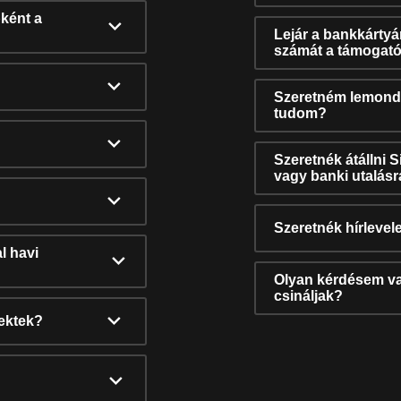
ként a
Lejár a bankkárty
számát a támogató
Szeretném lemonda
tudom?
Szeretnék átállni 
vagy banki utalás
Szeretnék hírlevele
l havi
Olyan kérdésem van
csináljak?
nektek?