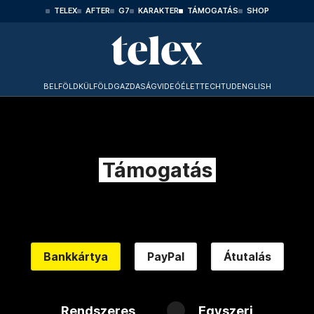
TELEX
AFTER
G7
KARAKTER
TÁMOGATÁS
SHOP
BELFÖLD
KÜLFÖLD
GAZDASÁG
VIDEÓ
ÉLET
TECHTUD
ENGLISH
Támogatás
Bankkártya
PayPal
Átutalás
Rendszeres
Egyszeri