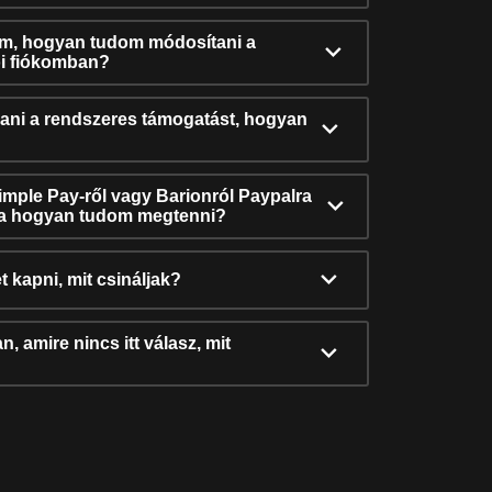
ám, hogyan tudom módosítani a
i fiókomban?
ni a rendszeres támogatást, hogyan
Simple Pay-ről vagy Barionról Paypalra
ra hogyan tudom megtenni?
t kapni, mit csináljak?
, amire nincs itt válasz, mit