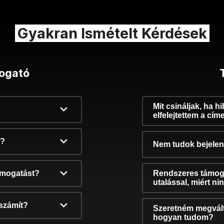
Gyakran Ismételt Kérdések
ogató
Mit csináljak, ha h
elfelejtettem a cím
k?
Nem tudok bejelent
támogatást?
Rendszeres támog
utalással, miért n
számít?
Szeretném megvált
hogyan tudom?