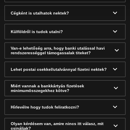
Cégként is utalhatok nektek?
Külföldről is tudok utalni?
Van-e lehetőség arra, hogy banki utalással havi
rendszerességgel támogassalak titeket?
Lehet postai csekkel/utalvánnyal fizetni nektek?
Miért vannak a bankkártyás fizetések
minimumösszegekhez kötve?
Hírlevélre hogy tudok feliratkozni?
Olyan kérdésem van, amire nincs itt válasz, mit
csináljak?