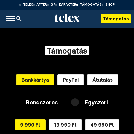
TELEX
AFTER
G7
KARAKTER
TÁMOGATÁS
SHOP
Támogatás
Támogatás
Bankkártya
PayPal
Átutalás
Rendszeres
Egyszeri
9 990 Ft
19 990 Ft
49 990 Ft