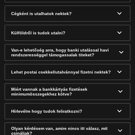
Cégként is utalhatok nektek?
Külföldről is tudok utalni?
Van-e lehetőség arra, hogy banki utalással havi
rendszerességgel támogassalak titeket?
Lehet postai csekkel/utalvánnyal fizetni nektek?
Miért vannak a bankkártyás fizetések
minimumösszegekhez kötve?
Hírlevélre hogy tudok feliratkozni?
Olyan kérdésem van, amire nincs itt válasz, mit
csináljak?