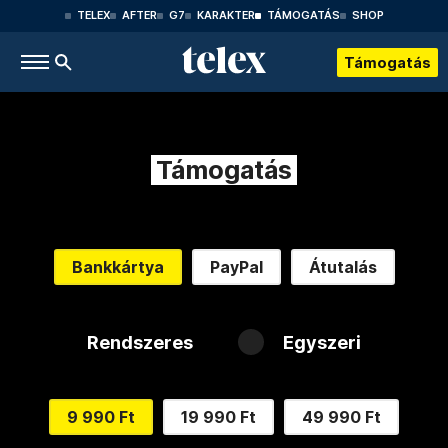
TELEX
AFTER
G7
KARAKTER
TÁMOGATÁS
SHOP
Támogatás
Támogatás
Bankkártya
PayPal
Átutalás
Rendszeres
Egyszeri
9 990 Ft
19 990 Ft
49 990 Ft