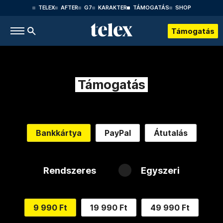
TELEX
AFTER
G7
KARAKTER
TÁMOGATÁS
SHOP
Támogatás
Támogatás
Bankkártya
PayPal
Átutalás
Rendszeres
Egyszeri
9 990 Ft
19 990 Ft
49 990 Ft