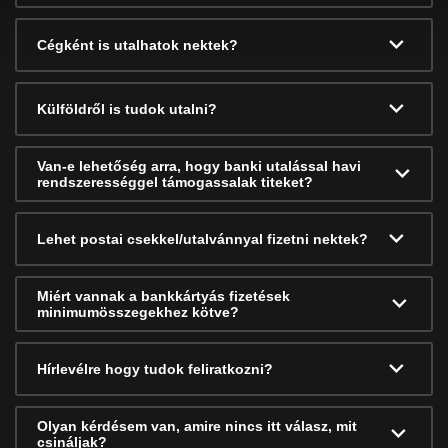
Cégként is utalhatok nektek?
Külföldről is tudok utalni?
Van-e lehetőség arra, hogy banki utalással havi
rendszerességgel támogassalak titeket?
Lehet postai csekkel/utalvánnyal fizetni nektek?
Miért vannak a bankkártyás fizetések
minimumösszegekhez kötve?
Hírlevélre hogy tudok feliratkozni?
Olyan kérdésem van, amire nincs itt válasz, mit
csináljak?