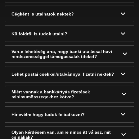
Cégként is utalhatok nektek?
Külföldről is tudok utalni?
Van-e lehetőség arra, hogy banki utalással havi
rendszerességgel támogassalak titeket?
Lehet postai csekkel/utalvánnyal fizetni nektek?
Miért vannak a bankkártyás fizetések
minimumösszegekhez kötve?
Hírlevélre hogy tudok feliratkozni?
Olyan kérdésem van, amire nincs itt válasz, mit
csináljak?