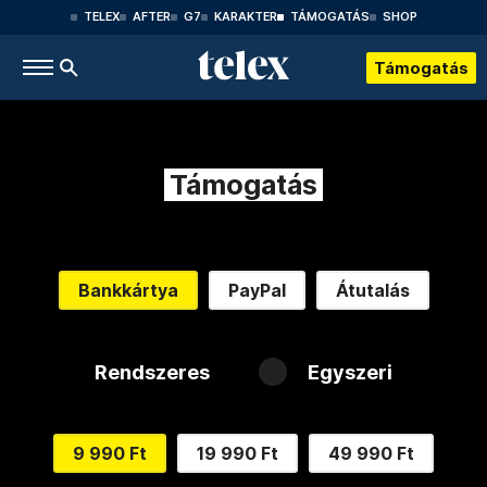
TELEX
AFTER
G7
KARAKTER
TÁMOGATÁS
SHOP
Támogatás
Támogatás
Bankkártya
PayPal
Átutalás
Rendszeres
Egyszeri
9 990 Ft
19 990 Ft
49 990 Ft