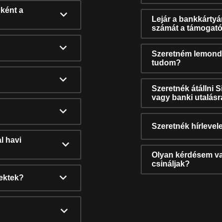
ként a
Lejár a bankkárty
számát a támogató
Szeretném lemonda
tudom?
Szeretnék átállni 
vagy banki utalás
Szeretnék hírlevele
l havi
Olyan kérdésem van
csináljak?
nektek?