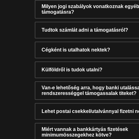
Milyen jogi szabályok vonatkoznak egyéb
támogatásra?
Tudtok számlát adni a támogatásról?
Cégként is utalhatok nektek?
Külföldről is tudok utalni?
Van-e lehetőség arra, hogy banki utalássa
rendszerességgel támogassalak titeket?
Lehet postai csekkel/utalvánnyal fizetni 
Miért vannak a bankkártyás fizetések
minimumösszegekhez kötve?