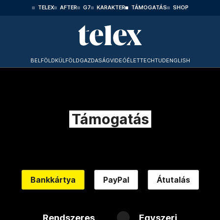
TELEX
AFTER
G7
KARAKTER
TÁMOGATÁS
SHOP
BELFÖLD
KÜLFÖLD
GAZDASÁG
VIDEÓ
ÉLET
TECHTUD
ENGLISH
Támogatás
Bankkártya
PayPal
Átutalás
Rendszeres
Egyszeri