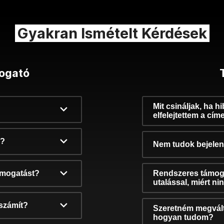
Gyakran Ismételt Kérdések
ogató
Mit csináljak, ha h
elfelejtettem a cím
k?
Nem tudok bejelent
támogatást?
Rendszeres támog
utalással, miért n
számít?
Szeretném megvált
hogyan tudom?