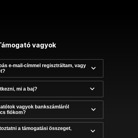
Támogató vagyok
ibás e-mail-címmel regisztráltam, vagy
et?
kezni, mi a baj?
atótok vagyok bankszámláról
incs fiókom?
oztatni a támogatási összeget,