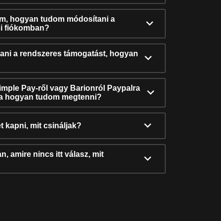
ám, hogyan tudom módosítani a
i fiókomban?
ni a rendszeres támogatást, hogyan
Simple Pay-ről vagy Barionról Paypalra
ra hogyan tudom megtenni?
t kapni, mit csináljak?
, amire nincs itt válasz, mit