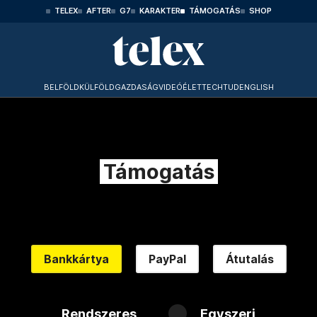
TELEX
AFTER
G7
KARAKTER
TÁMOGATÁS
SHOP
BELFÖLD
KÜLFÖLD
GAZDASÁG
VIDEÓ
ÉLET
TECHTUD
ENGLISH
Támogatás
Bankkártya
PayPal
Átutalás
Rendszeres
Egyszeri