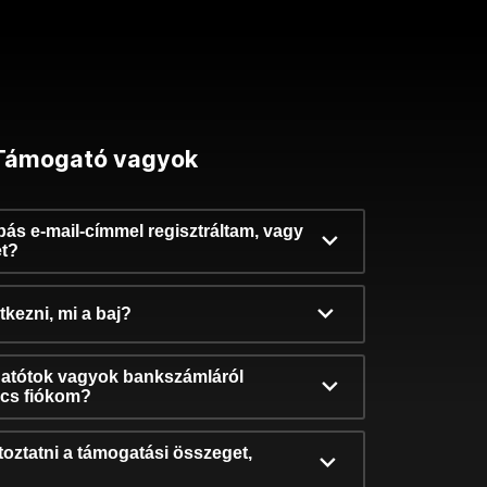
Támogató vagyok
ibás e-mail-címmel regisztráltam, vagy
et?
kezni, mi a baj?
atótok vagyok bankszámláról
incs fiókom?
oztatni a támogatási összeget,