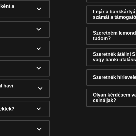
ként a
Lejár a bankkárty
számát a támogató
Szeretném lemonda
tudom?
Szeretnék átállni 
vagy banki utalás
Szeretnék hírlevele
l havi
Olyan kérdésem van
csináljak?
nektek?