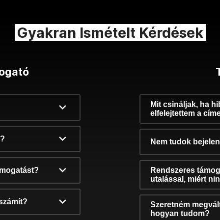
Gyakran Ismételt Kérdések
ogató
Mit csináljak, ha h
elfelejtettem a cím
k?
Nem tudok bejelent
támogatást?
Rendszeres támog
utalással, miért n
számít?
Szeretném megvált
hogyan tudom?