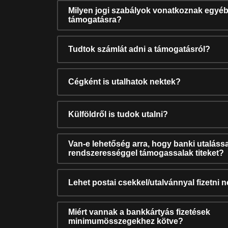
Milyen jogi szabályok vonatkoznak egyéb
támogatásra?
Tudtok számlát adni a támogatásról?
Cégként is utalhatok nektek?
Külföldről is tudok utalni?
Van-e lehetőség arra, hogy banki utalássa
rendszerességgel támogassalak titeket?
Lehet postai csekkel/utalvánnyal fizetni 
Miért vannak a bankkártyás fizetések
minimumösszegekhez kötve?