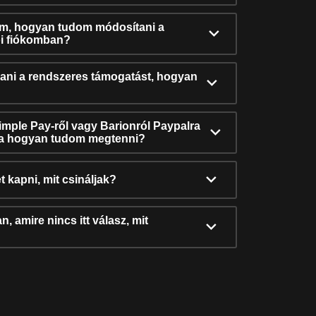
ám, hogyan tudom módosítani a
i fiókomban?
ni a rendszeres támogatást, hogyan
Simple Pay-ről vagy Barionról Paypalra
ra hogyan tudom megtenni?
t kapni, mit csináljak?
, amire nincs itt válasz, mit