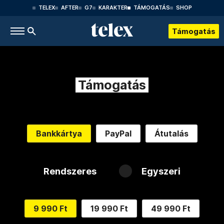
TELEX
AFTER
G7
KARAKTER
TÁMOGATÁS
SHOP
Támogatás
Támogatás
Bankkártya
PayPal
Átutalás
Rendszeres
Egyszeri
9 990 Ft
19 990 Ft
49 990 Ft