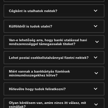
Cégként is utalhatok nektek?
Külföldről is tudok utalni?
Van-e lehetőség arra, hogy banki utalással havi
rendszerességgel támogassalak titeket?
Lehet postai csekkel/utalvánnyal fizetni nektek?
Miért vannak a bankkártyás fizetések
minimumösszegekhez kötve?
Hírlevélre hogy tudok feliratkozni?
Olyan kérdésem van, amire nincs itt válasz, mit
csináljak?