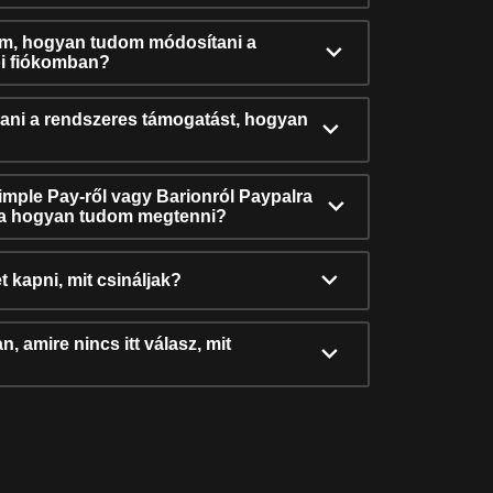
ám, hogyan tudom módosítani a
i fiókomban?
ni a rendszeres támogatást, hogyan
Simple Pay-ről vagy Barionról Paypalra
ra hogyan tudom megtenni?
t kapni, mit csináljak?
, amire nincs itt válasz, mit