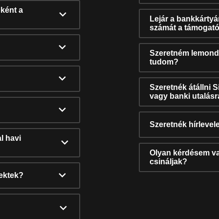
ként a
Lejár a bankkárty
számát a támogató
Szeretném lemonda
tudom?
Szeretnék átállni 
vagy banki utalás
Szeretnék hírlevele
l havi
Olyan kérdésem van
csináljak?
nektek?