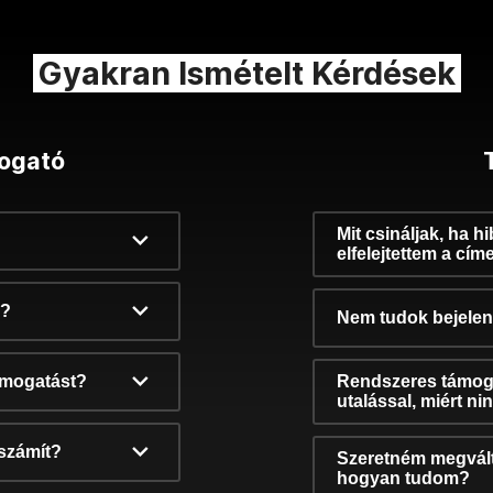
Gyakran Ismételt Kérdések
ogató
Mit csináljak, ha h
elfelejtettem a cím
k?
Nem tudok bejelent
támogatást?
Rendszeres támog
utalással, miért n
számít?
Szeretném megvált
hogyan tudom?