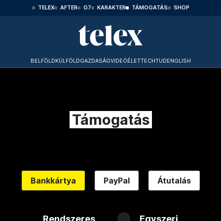
TELEX
AFTER
G7
KARAKTER
TÁMOGATÁS
SHOP
BELFÖLD
KÜLFÖLD
GAZDASÁG
VIDEÓ
ÉLET
TECHTUD
ENGLISH
Támogatás
Bankkártya
PayPal
Átutalás
Rendszeres
Egyszeri