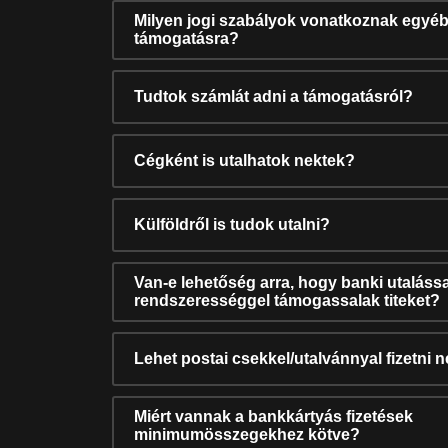
Milyen jogi szabályok vonatkoznak egyéb
támogatásra?
Tudtok számlát adni a támogatásról?
Cégként is utalhatok nektek?
Külföldről is tudok utalni?
Van-e lehetőség arra, hogy banki utalássa
rendszerességgel támogassalak titeket?
Lehet postai csekkel/utalvánnyal fizetni 
Miért vannak a bankkártyás fizetések
minimumösszegekhez kötve?