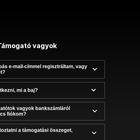
Támogató vagyok
ibás e-mail-címmel regisztráltam, vagy
et?
kezni, mi a baj?
atótok vagyok bankszámláról
incs fiókom?
oztatni a támogatási összeget,