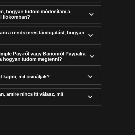
ám, hogyan tudom módosítani a
i fiókomban?
ni a rendszeres támogatást, hogyan
Simple Pay-ről vagy Barionról Paypalra
ra hogyan tudom megtenni?
t kapni, mit csináljak?
, amire nincs itt válasz, mit