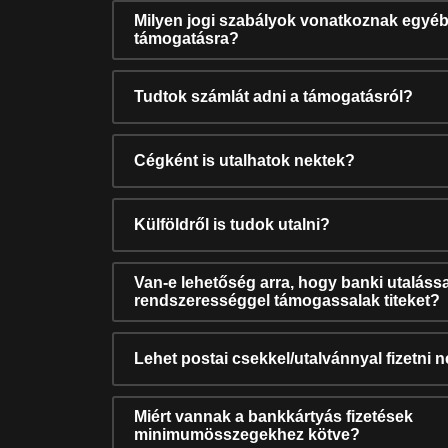
Milyen jogi szabályok vonatkoznak egyéb
támogatásra?
Tudtok számlát adni a támogatásról?
Cégként is utalhatok nektek?
Külföldről is tudok utalni?
Van-e lehetőség arra, hogy banki utalássa
rendszerességgel támogassalak titeket?
Lehet postai csekkel/utalvánnyal fizetni 
Miért vannak a bankkártyás fizetések
minimumösszegekhez kötve?