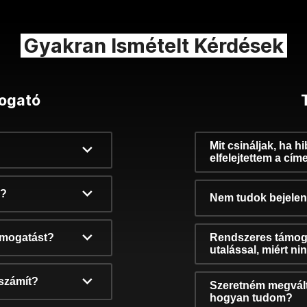
Gyakran Ismételt Kérdések
ogató
Mit csináljak, ha h
elfelejtettem a cím
k?
Nem tudok bejelent
támogatást?
Rendszeres támog
utalással, miért n
számít?
Szeretném megvált
hogyan tudom?