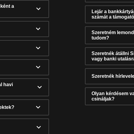
ként a
Lejár a bankkárty
számát a támogató
Szeretném lemonda
tudom?
Szeretnék átállni 
vagy banki utalás
Szeretnék hírlevele
l havi
Olyan kérdésem van
csináljak?
nektek?