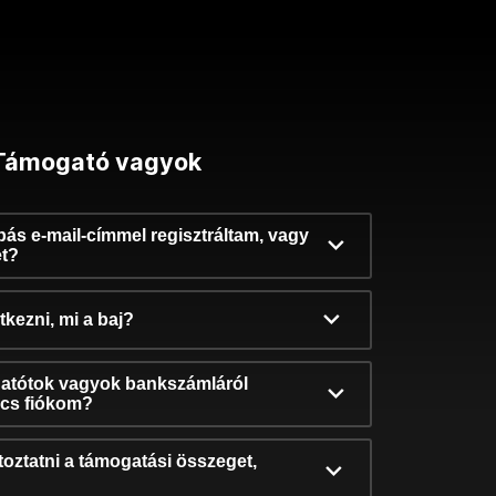
Támogató vagyok
ibás e-mail-címmel regisztráltam, vagy
et?
kezni, mi a baj?
atótok vagyok bankszámláról
incs fiókom?
oztatni a támogatási összeget,