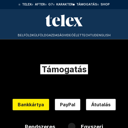
TELEX
AFTER
G7
KARAKTER
TÁMOGATÁS
SHOP
BELFÖLD
KÜLFÖLD
GAZDASÁG
VIDEÓ
ÉLET
TECHTUD
ENGLISH
Támogatás
Bankkártya
PayPal
Átutalás
Rendszeres
Egyszeri