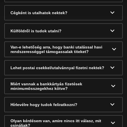
Cégként is utalhatok nektek?
Külföldről is tudok utalni?
Van-e lehetőség arra, hogy banki utalással havi
rendszerességgel támogassalak titeket?
Lehet postai csekkel/utalvánnyal fizetni nektek?
Miért vannak a bankkártyás fizetések
minimumösszegekhez kötve?
Hírlevélre hogy tudok feliratkozni?
Olyan kérdésem van, amire nincs itt válasz, mit
csináljak?