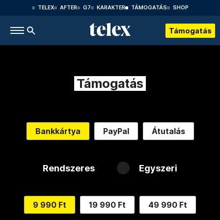
TELEX
AFTER
G7
KARAKTER
TÁMOGATÁS
SHOP
Támogatás
Támogatás
Bankkártya
PayPal
Átutalás
Rendszeres
Egyszeri
9 990 Ft
19 990 Ft
49 990 Ft