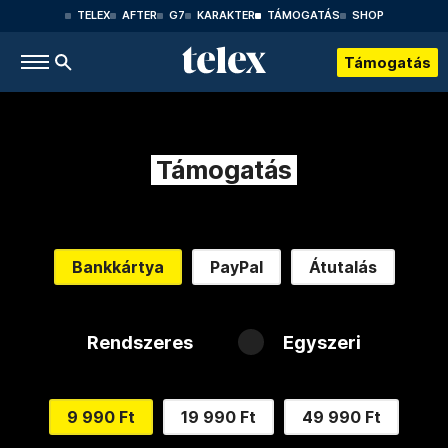
TELEX
AFTER
G7
KARAKTER
TÁMOGATÁS
SHOP
Támogatás
Támogatás
Bankkártya
PayPal
Átutalás
Rendszeres
Egyszeri
9 990 Ft
19 990 Ft
49 990 Ft