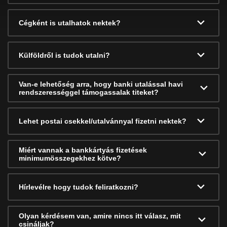
Cégként is utalhatok nektek?
Külföldről is tudok utalni?
Van-e lehetőség arra, hogy banki utalással havi
rendszerességgel támogassalak titeket?
Lehet postai csekkel/utalvánnyal fizetni nektek?
Miért vannak a bankkártyás fizetések
minimumösszegekhez kötve?
Hírlevélre hogy tudok feliratkozni?
Olyan kérdésem van, amire nincs itt válasz, mit
csináljak?