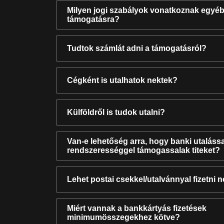
Milyen jogi szabályok vonatkoznak egyéb
támogatásra?
Tudtok számlát adni a támogatásról?
Cégként is utalhatok nektek?
Külföldről is tudok utalni?
Van-e lehetőség arra, hogy banki utalássa
rendszerességgel támogassalak titeket?
Lehet postai csekkel/utalvánnyal fizetni 
Miért vannak a bankkártyás fizetések
minimumösszegekhez kötve?