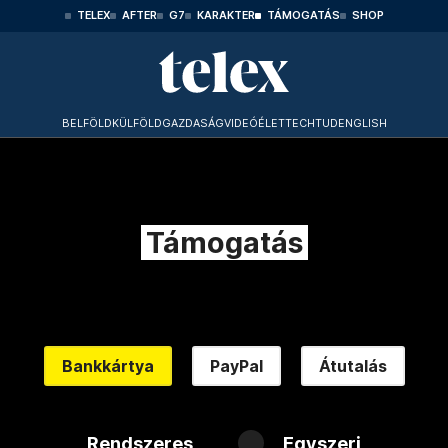
TELEX
AFTER
G7
KARAKTER
TÁMOGATÁS
SHOP
BELFÖLD
KÜLFÖLD
GAZDASÁG
VIDEÓ
ÉLET
TECHTUD
ENGLISH
Támogatás
Bankkártya
PayPal
Átutalás
Rendszeres
Egyszeri