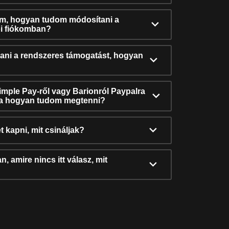
ám, hogyan tudom módosítani a
i fiókomban?
ni a rendszeres támogatást, hogyan
Simple Pay-ről vagy Barionról Paypalra
ra hogyan tudom megtenni?
t kapni, mit csináljak?
, amire nincs itt válasz, mit