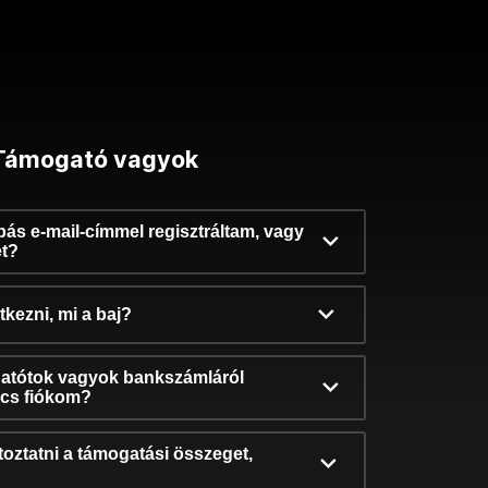
Támogató vagyok
ibás e-mail-címmel regisztráltam, vagy
et?
kezni, mi a baj?
atótok vagyok bankszámláról
incs fiókom?
oztatni a támogatási összeget,