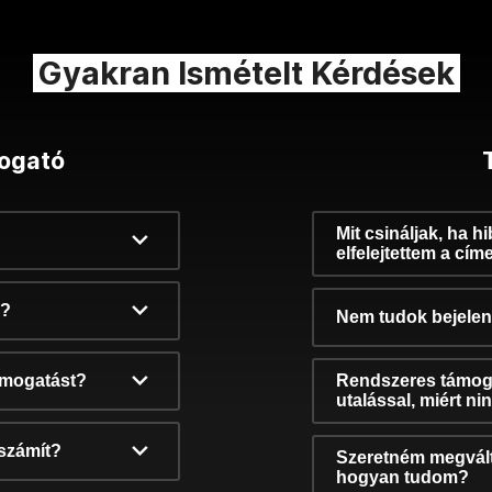
Gyakran Ismételt Kérdések
ogató
Mit csináljak, ha h
elfelejtettem a cím
k?
Nem tudok bejelent
támogatást?
Rendszeres támog
utalással, miért n
számít?
Szeretném megvált
hogyan tudom?