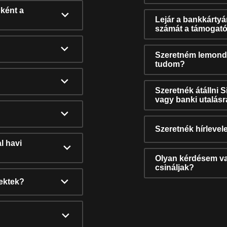
ként a
Lejár a bankkárty
számát a támogató
Szeretném lemonda
tudom?
Szeretnék átállni 
vagy banki utalás
Szeretnék hírlevele
l havi
Olyan kérdésem van
csináljak?
nektek?