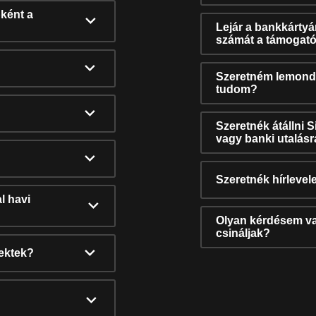
ként a
Lejár a bankkárty
számát a támogató
Szeretném lemonda
tudom?
Szeretnék átállni 
vagy banki utalás
Szeretnék hírlevele
l havi
Olyan kérdésem van
csináljak?
nektek?