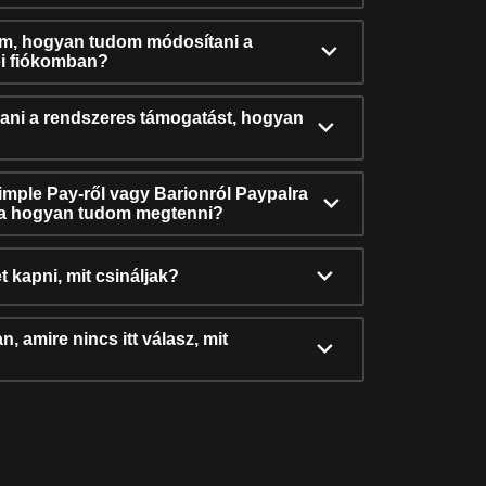
ám, hogyan tudom módosítani a
i fiókomban?
ni a rendszeres támogatást, hogyan
Simple Pay-ről vagy Barionról Paypalra
ra hogyan tudom megtenni?
t kapni, mit csináljak?
, amire nincs itt válasz, mit