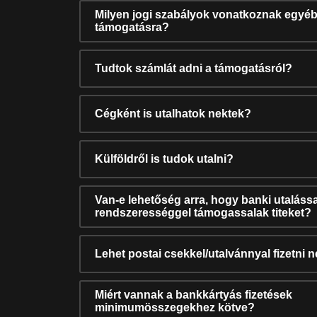
Milyen jogi szabályok vonatkoznak egyéb
támogatásra?
Tudtok számlát adni a támogatásról?
Cégként is utalhatok nektek?
Külföldről is tudok utalni?
Van-e lehetőség arra, hogy banki utalássa
rendszerességgel támogassalak titeket?
Lehet postai csekkel/utalvánnyal fizetni 
Miért vannak a bankkártyás fizetések
minimumösszegekhez kötve?