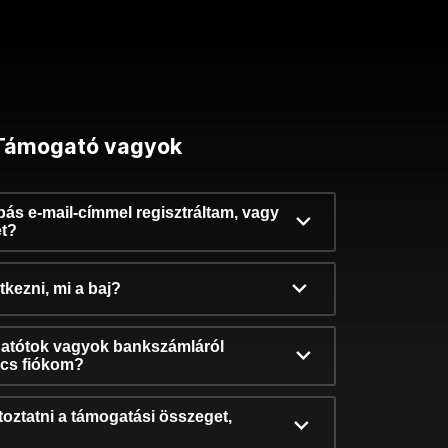
Támogató vagyok
ibás e-mail-címmel regisztráltam, vagy
et?
kezni, mi a baj?
atótok vagyok bankszámláról
incs fiókom?
oztatni a támogatási összeget,