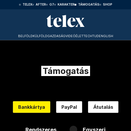
TELEX
AFTER
G7
KARAKTER
TÁMOGATÁS
SHOP
BELFÖLD
KÜLFÖLD
GAZDASÁG
VIDEÓ
ÉLET
TECHTUD
ENGLISH
Támogatás
Bankkártya
PayPal
Átutalás
Rendszeres
Egyszeri