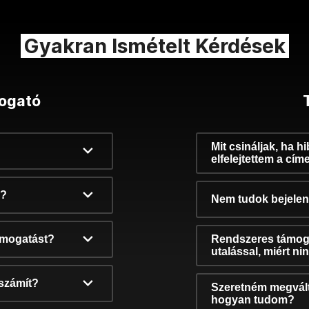
Gyakran Ismételt Kérdések
ogató
Mit csináljak, ha h
elfelejtettem a cím
k?
Nem tudok bejelent
támogatást?
Rendszeres támog
utalással, miért n
számít?
Szeretném megvált
hogyan tudom?