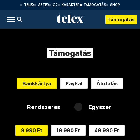
TELEX
AFTER
G7
KARAKTER
TÁMOGATÁS
SHOP
Támogatás
Támogatás
Bankkártya
PayPal
Átutalás
Rendszeres
Egyszeri
9 990 Ft
19 990 Ft
49 990 Ft