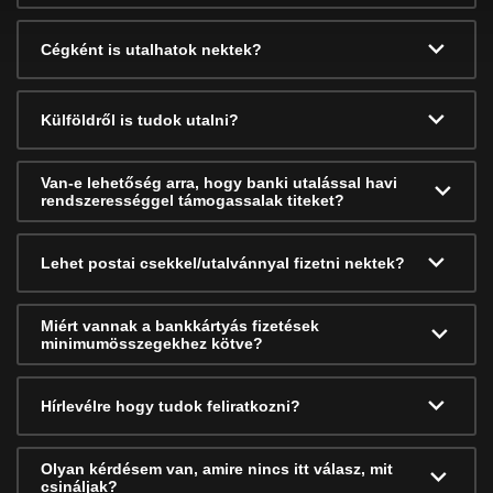
Cégként is utalhatok nektek?
Külföldről is tudok utalni?
Van-e lehetőség arra, hogy banki utalással havi
rendszerességgel támogassalak titeket?
Lehet postai csekkel/utalvánnyal fizetni nektek?
Miért vannak a bankkártyás fizetések
minimumösszegekhez kötve?
Hírlevélre hogy tudok feliratkozni?
Olyan kérdésem van, amire nincs itt válasz, mit
csináljak?