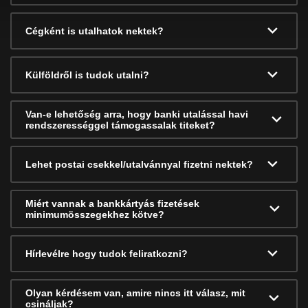
Cégként is utalhatok nektek?
Külföldről is tudok utalni?
Van-e lehetőség arra, hogy banki utalással havi
rendszerességgel támogassalak titeket?
Lehet postai csekkel/utalvánnyal fizetni nektek?
Miért vannak a bankkártyás fizetések
minimumösszegekhez kötve?
Hírlevélre hogy tudok feliratkozni?
Olyan kérdésem van, amire nincs itt válasz, mit
csináljak?