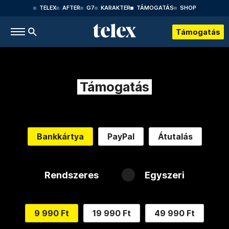
TELEX
AFTER
G7
KARAKTER
TÁMOGATÁS
SHOP
Támogatás
Támogatás
Bankkártya
PayPal
Átutalás
Rendszeres
Egyszeri
9 990 Ft
19 990 Ft
49 990 Ft