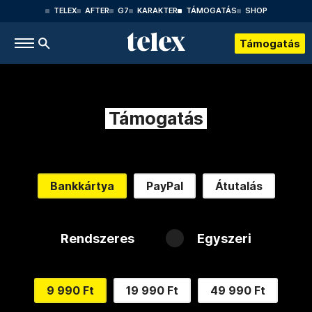
TELEX
AFTER
G7
KARAKTER
TÁMOGATÁS
SHOP
Támogatás
Támogatás
Bankkártya
PayPal
Átutalás
Rendszeres
Egyszeri
9 990 Ft
19 990 Ft
49 990 Ft