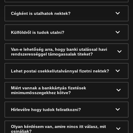
Cégként is utalhatok nektek?
Külföldről is tudok utalni?
Van-e lehetőség arra, hogy banki utalással havi
rendszerességgel támogassalak titeket?
Lehet postai csekkel/utalvánnyal fizetni nektek?
Miért vannak a bankkártyás fizetések
minimumösszegekhez kötve?
Hírlevélre hogy tudok feliratkozni?
Olyan kérdésem van, amire nincs itt válasz, mit
csináljak?