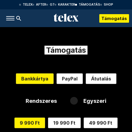
TELEX
AFTER
G7
KARAKTER
TÁMOGATÁS
SHOP
Támogatás
Támogatás
Bankkártya
PayPal
Átutalás
Rendszeres
Egyszeri
9 990 Ft
19 990 Ft
49 990 Ft