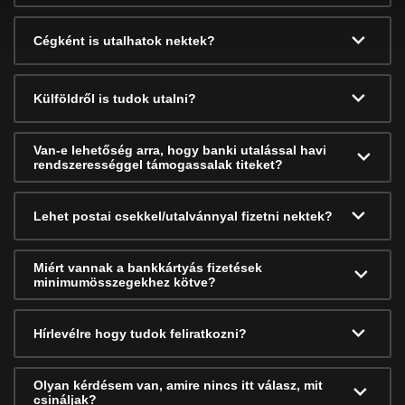
Cégként is utalhatok nektek?
Külföldről is tudok utalni?
Van-e lehetőség arra, hogy banki utalással havi
rendszerességgel támogassalak titeket?
Lehet postai csekkel/utalvánnyal fizetni nektek?
Miért vannak a bankkártyás fizetések
minimumösszegekhez kötve?
Hírlevélre hogy tudok feliratkozni?
Olyan kérdésem van, amire nincs itt válasz, mit
csináljak?