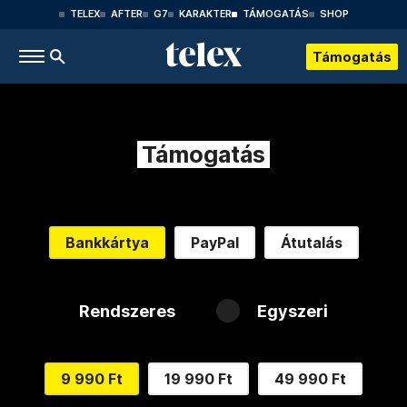
TELEX
AFTER
G7
KARAKTER
TÁMOGATÁS
SHOP
Támogatás
Támogatás
Bankkártya
PayPal
Átutalás
Rendszeres
Egyszeri
9 990 Ft
19 990 Ft
49 990 Ft