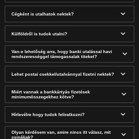
Cégként is utalhatok nektek?
Külföldről is tudok utalni?
Van-e lehetőség arra, hogy banki utalással havi
rendszerességgel támogassalak titeket?
Lehet postai csekkel/utalvánnyal fizetni nektek?
Miért vannak a bankkártyás fizetések
minimumösszegekhez kötve?
Hírlevélre hogy tudok feliratkozni?
Olyan kérdésem van, amire nincs itt válasz, mit
csináljak?