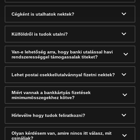
Cégként is utalhatok nektek?
Külföldről is tudok utalni?
Van-e lehetőség arra, hogy banki utalással havi
rendszerességgel támogassalak titeket?
Lehet postai csekkel/utalvánnyal fizetni nektek?
Miért vannak a bankkártyás fizetések
minimumösszegekhez kötve?
Hírlevélre hogy tudok feliratkozni?
Olyan kérdésem van, amire nincs itt válasz, mit
csináljak?