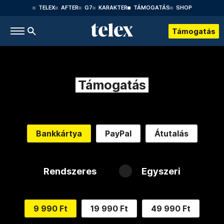
TELEX
AFTER
G7
KARAKTER
TÁMOGATÁS
SHOP
Támogatás
Támogatás
Bankkártya
PayPal
Átutalás
Rendszeres
Egyszeri
9 990 Ft
19 990 Ft
49 990 Ft