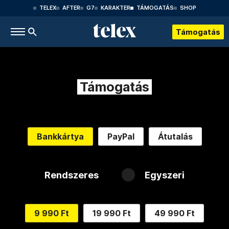
TELEX
AFTER
G7
KARAKTER
TÁMOGATÁS
SHOP
Támogatás
Támogatás
Bankkártya
PayPal
Átutalás
Rendszeres
Egyszeri
9 990 Ft
19 990 Ft
49 990 Ft