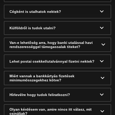
Cégként is utalhatok nektek?
Külföldről is tudok utalni?
Van-e lehetőség arra, hogy banki utalással havi
rendszerességgel támogassalak titeket?
Lehet postai csekkel/utalvánnyal fizetni nektek?
Miért vannak a bankkártyás fizetések
minimumösszegekhez kötve?
Hírlevélre hogy tudok feliratkozni?
Olyan kérdésem van, amire nincs itt válasz, mit
csináljak?