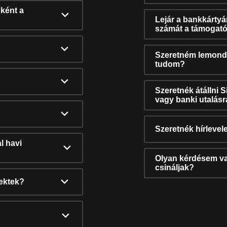
ként a
Lejár a bankkárty
számát a támogató
Szeretném lemonda
tudom?
Szeretnék átállni 
vagy banki utalás
Szeretnék hírlevele
l havi
Olyan kérdésem van
csináljak?
nektek?