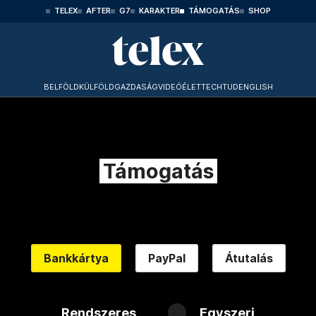
TELEX
AFTER
G7
KARAKTER
TÁMOGATÁS
SHOP
BELFÖLD
KÜLFÖLD
GAZDASÁG
VIDEÓ
ÉLET
TECHTUD
ENGLISH
Támogatás
Bankkártya
PayPal
Átutalás
Rendszeres
Egyszeri