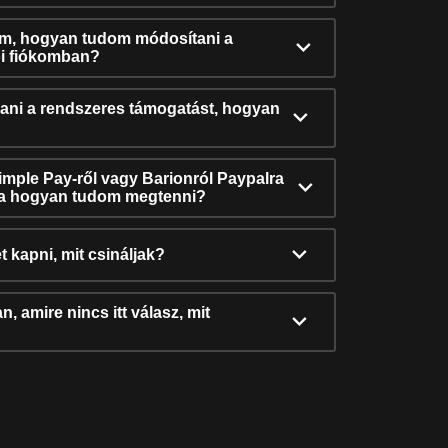
ám, hogyan tudom módosítani a
i fiókomban?
ni a rendszeres támogatást, hogyan
Simple Pay-ről vagy Barionról Paypalra
ra hogyan tudom megtenni?
t kapni, mit csináljak?
, amire nincs itt válasz, mit