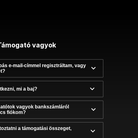
Támogató vagyok
ibás e-mail-címmel regisztráltam, vagy
et?
kezni, mi a baj?
atótok vagyok bankszámláról
incs fiókom?
oztatni a támogatási összeget,