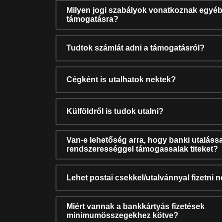
Milyen jogi szabályok vonatkoznak egyéb
támogatásra?
Tudtok számlát adni a támogatásról?
Cégként is utalhatok nektek?
Külföldről is tudok utalni?
Van-e lehetőség arra, hogy banki utalássa
rendszerességgel támogassalak titeket?
Lehet postai csekkel/utalvánnyal fizetni 
Miért vannak a bankkártyás fizetések
minimumösszegekhez kötve?