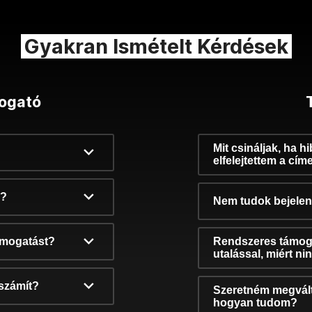
Gyakran Ismételt Kérdések
ogató
Mit csináljak, ha h
elfelejtettem a cím
k?
Nem tudok bejelent
támogatást?
Rendszeres támog
utalással, miért n
számít?
Szeretném megvált
hogyan tudom?