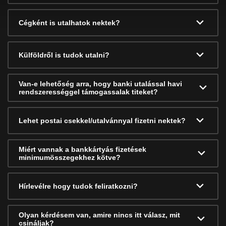
Cégként is utalhatok nektek?
Külföldről is tudok utalni?
Van-e lehetőség arra, hogy banki utalással havi
rendszerességgel támogassalak titeket?
Lehet postai csekkel/utalvánnyal fizetni nektek?
Miért vannak a bankkártyás fizetések
minimumösszegekhez kötve?
Hírlevélre hogy tudok feliratkozni?
Olyan kérdésem van, amire nincs itt válasz, mit
csináljak?