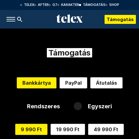
TELEX
AFTER
G7
KARAKTER
TÁMOGATÁS
SHOP
Támogatás
Támogatás
Bankkártya
PayPal
Átutalás
Rendszeres
Egyszeri
9 990 Ft
19 990 Ft
49 990 Ft